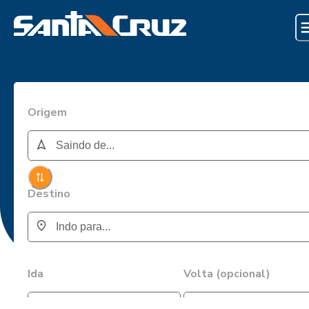
Origem
Destino
Ida
Volta (opcional)