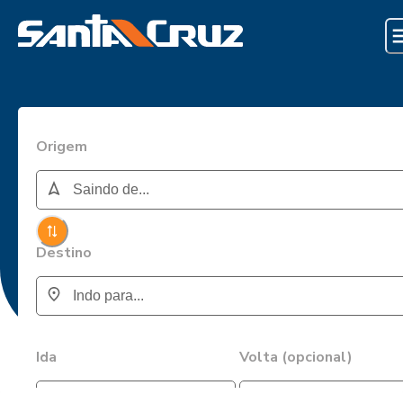
Origem
Destino
Ida
Volta (opcional)