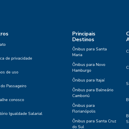
ros
Principais
C
Destinos
A
ato
Ônibus para Santa
C
Maria
tica de privacidade
Ônibus para Novo
C
Hamburgo
os de uso
Ônibus para Itajaí
S
 do Passageiro
Ônibus para Balneário
Camboriú
alhe conosco
B
Ônibus para
Florianópolis
tório Igualdade Salarial
B
Ônibus para Santa Cruz
S
do Sul