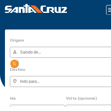
Origem
Destino
Ida
Volta (opcional)