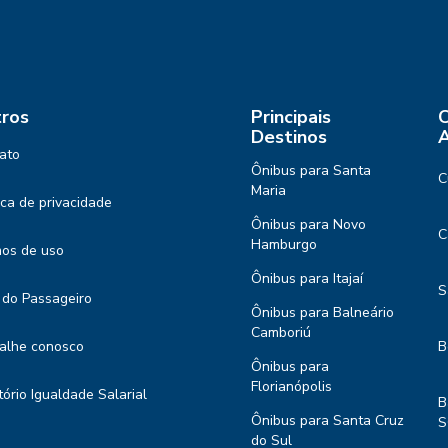
ros
Principais
C
Destinos
A
ato
Ônibus para Santa
C
Maria
tica de privacidade
Ônibus para Novo
C
Hamburgo
os de uso
Ônibus para Itajaí
S
 do Passageiro
Ônibus para Balneário
Camboriú
alhe conosco
B
Ônibus para
Florianópolis
tório Igualdade Salarial
B
Ônibus para Santa Cruz
S
do Sul