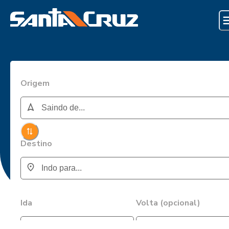
Origem
Destino
Ida
Volta (opcional)