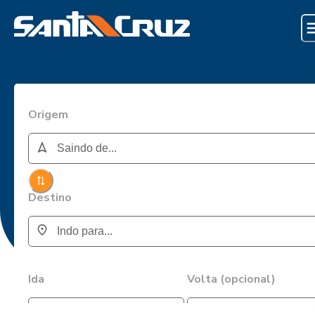
Origem
Destino
Ida
Volta (opcional)