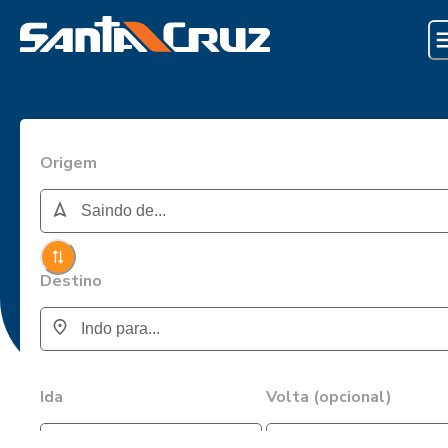
Origem
Destino
Ida
Volta (opcional)