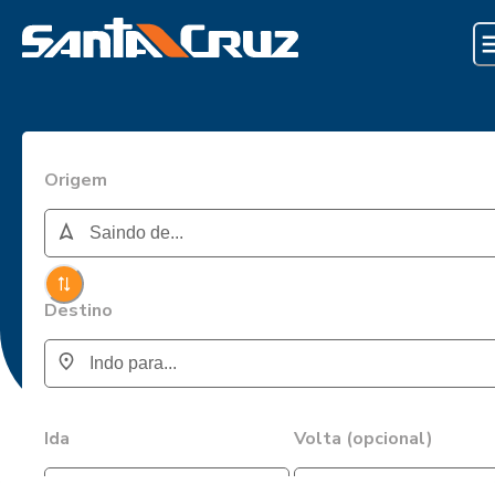
Origem
Destino
Ida
Volta (opcional)