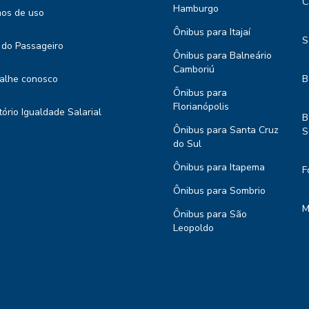
C
Hamburgo
os de uso
Ônibus para Itajaí
S
 do Passageiro
Ônibus para Balneário
Camboriú
alhe conosco
B
Ônibus para
Florianópolis
tório Igualdade Salarial
B
Ônibus para Santa Cruz
S
do Sul
Ônibus para Itapema
F
Ônibus para Sombrio
M
Ônibus para São
Leopoldo