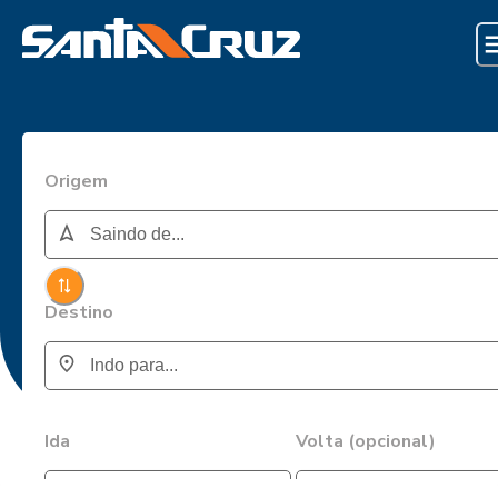
Origem
Destino
Ida
Volta (opcional)