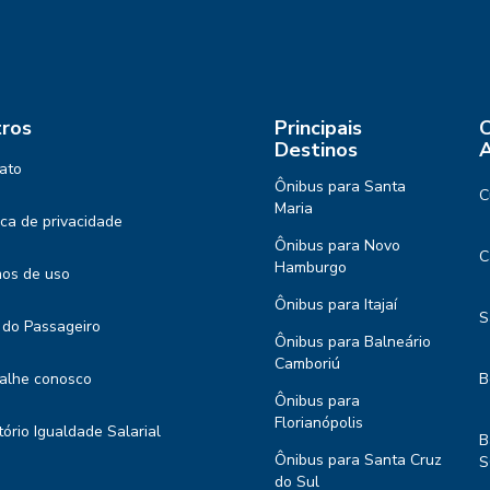
ros
Principais
C
Destinos
A
ato
Ônibus para Santa
C
Maria
tica de privacidade
Ônibus para Novo
C
Hamburgo
os de uso
Ônibus para Itajaí
S
 do Passageiro
Ônibus para Balneário
Camboriú
alhe conosco
B
Ônibus para
Florianópolis
tório Igualdade Salarial
B
Ônibus para Santa Cruz
S
do Sul