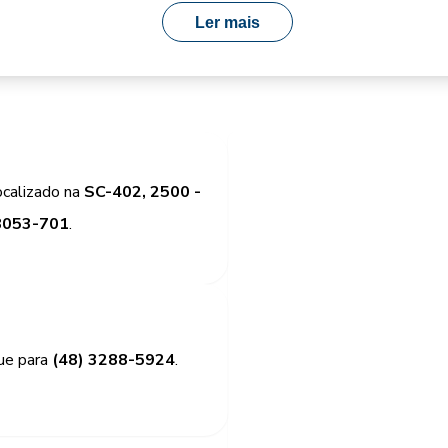
Ler mais
ocalizado na
SC-402, 2500 -
88053-701
.
gue para
(48) 3288-5924
.