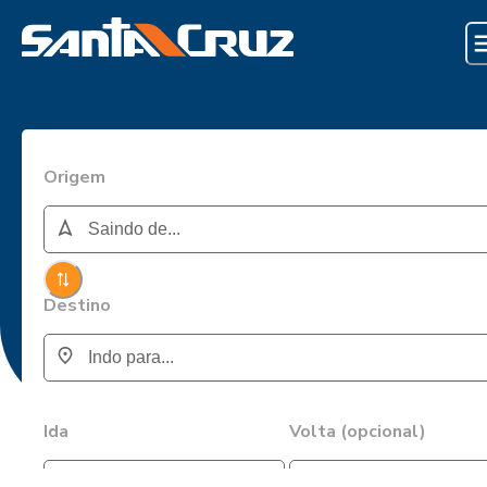
Origem
Destino
Ida
Volta (opcional)