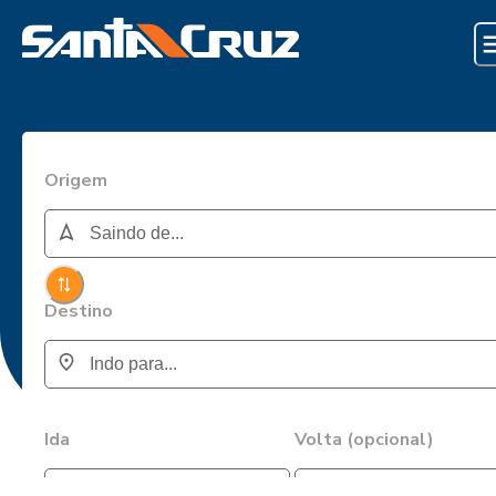
Origem
Destino
Ida
Volta (opcional)