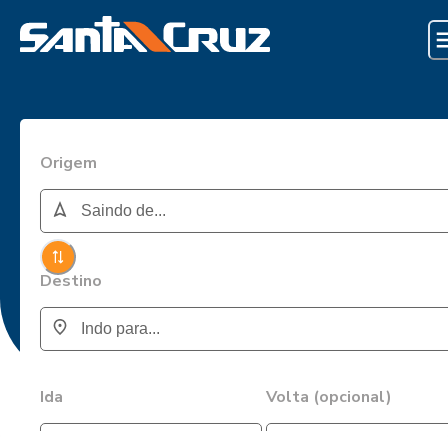
Origem
Destino
Ida
Volta (opcional)