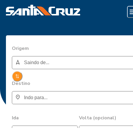
Origem
Destino
Ida
Volta (opcional)