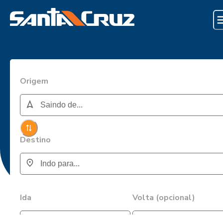
Origem
Destino
Ida
Volta (opcional)