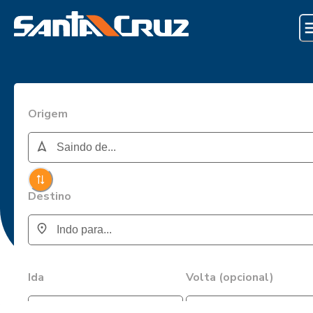
Origem
Destino
Ida
Volta (opcional)