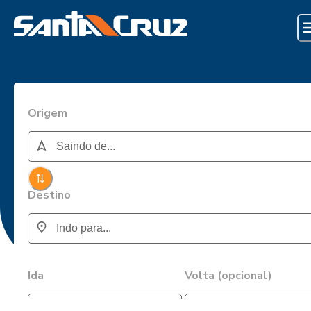
Origem
Destino
Ida
Volta (opcional)