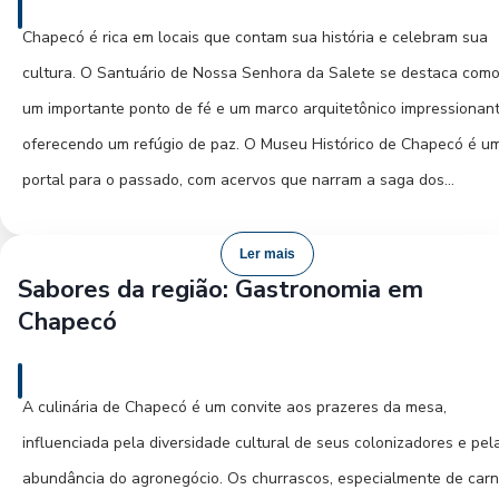
culinária regional autêntica até pratos contemporâneos. A Avenida
Chapecó é rica em locais que contam sua história e celebram sua
Getúlio Vargas é um bom ponto de partida para descobrir opções
cultura. O Santuário de Nossa Senhora da Salete se destaca com
gastronômicas e de lazer noturno. Eventos culturais e shows
um importante ponto de fé e um marco arquitetônico impressionant
frequentemente animam a cidade, mostrando a vitalidade de seus
oferecendo um refúgio de paz. O Museu Histórico de Chapecó é u
habitantes. Não deixe de experimentar os produtos coloniais em
portal para o passado, com acervos que narram a saga dos
feiras locais para um sabor genuíno de Santa Catarina.
desbravadores e a evolução da cidade. O Parque de Exposições
Tancredo de Almeida Neves é fundamental para entender a vocaç
Ler mais
Sabores da região: Gastronomia em
agropecuária da região e sedia grandes eventos. A Catedral
Chapecó
Metropolitana de Chapecó, com sua grandiosidade, é um símbolo d
comunidade e da fé local. Além destes, o centro da cidade preserv
edificações que remetem aos primórdios de Chapecó, permitindo u
A culinária de Chapecó é um convite aos prazeres da mesa,
contato direto com a arquitetura histórica. Cada um desses locais
influenciada pela diversidade cultural de seus colonizadores e pel
oferece uma perspectiva única sobre a identidade e o legado de
abundância do agronegócio. Os churrascos, especialmente de car