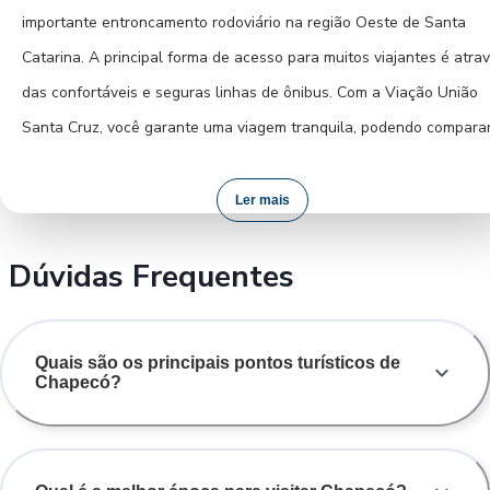
fluida e agradável.
importante entroncamento rodoviário na região Oeste de Santa
Catarina. A principal forma de acesso para muitos viajantes é atra
das confortáveis e seguras linhas de ônibus. Com a Viação União
Santa Cruz, você garante uma viagem tranquila, podendo compara
horários e preços para escolher a melhor opção. A compra de sua
passagem online com antecedência é a maneira mais rápida e seg
Ler mais
de planejar seu deslocamento, assegurando seu lugar em um dos
Dúvidas Frequentes
modernos ônibus da operadora. Além do ônibus, Chapecó conta c
um aeroporto que recebe voos regionais, e o acesso por rodovias
federais também é uma alternativa viável para quem viaja de carro
Quais são os principais pontos turísticos de
Chapecó?