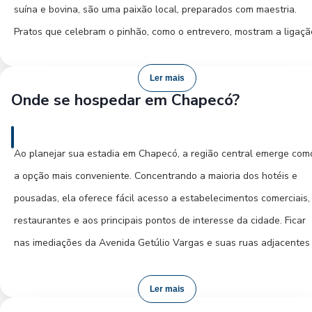
Chapecó, enriquecendo a experiência de qualquer visitante.
suína e bovina, são uma paixão local, preparados com maestria.
Pratos que celebram o pinhão, como o entrevero, mostram a ligaçã
com os ingredientes da terra. A herança italiana se manifesta em
massas frescas, polentas crocantes e no sabor dos vinhos
Ler mais
Onde se hospedar em Chapecó?
artesanais. Para uma experiência autêntica, procure pelos produto
coloniais como queijos, salames e doces caseiros em feiras e
mercados. Os restaurantes e cantinas espalhados pela cidade,
Ao planejar sua estadia em Chapecó, a região central emerge com
especialmente na região central, são o local ideal para provar a
a opção mais conveniente. Concentrando a maioria dos hotéis e
autêntica comida regional. Os cafés coloniais são uma parada
pousadas, ela oferece fácil acesso a estabelecimentos comerciais,
obrigatória para quem deseja degustar uma variedade de quitutes
restaurantes e aos principais pontos de interesse da cidade. Ficar
que representam o melhor da tradição catarinense.
nas imediações da Avenida Getúlio Vargas e suas ruas adjacentes
estratégico para quem busca vida noturna e diversidade
gastronômica. Para viajantes que priorizam a economia sem abrir 
Ler mais
da praticidade, os bairros próximos ao centro podem apresentar