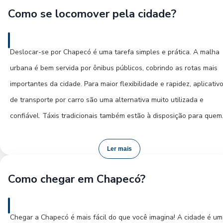
Como se locomover pela cidade?
opções de hospedagem mais acessíveis, mantendo um bom acesso
aos atrativos. Verifique a proximidade com os locais que você
pretende visitar e escolha a área que melhor se adequa ao seu est
Deslocar-se por Chapecó é uma tarefa simples e prática. A malha
de viagem e orçamento, garantindo conforto e conveniência duran
urbana é bem servida por ônibus públicos, cobrindo as rotas mais
toda a sua permanência.
importantes da cidade. Para maior flexibilidade e rapidez, aplicativ
de transporte por carro são uma alternativa muito utilizada e
confiável. Táxis tradicionais também estão à disposição para quem
prefere esse modal. Caso seu roteiro inclua passeios pelos arredo
ou você deseje mais liberdade, o aluguel de um carro pode ser um
Ler mais
excelente escolha. Para uma imersão no cotidiano local, caminhar
Como chegar em Chapecó?
pelas ruas centrais permite descobrir o comércio e sentir a atmosf
da cidade. A infraestrutura de transporte em Chapecó facilita o
acesso aos atrativos e contribui para uma experiência de viagem
Chegar a Chapecó é mais fácil do que você imagina! A cidade é um