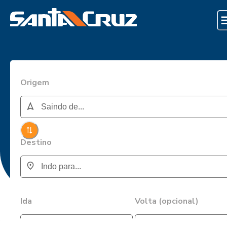
Origem
Destino
Ida
Volta (opcional)