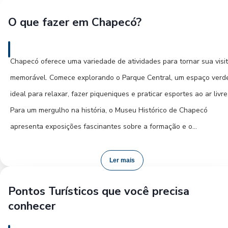
O que fazer em Chapecó?
Chapecó oferece uma variedade de atividades para tornar sua visi
memorável. Comece explorando o Parque Central, um espaço verd
ideal para relaxar, fazer piqueniques e praticar esportes ao ar livre
Para um mergulho na história, o Museu Histórico de Chapecó
apresenta exposições fascinantes sobre a formação e o
desenvolvimento da região. Uma visita ao Santuário de Nossa
Senhora da Salete é imperdível, tanto pela sua importância religio
Ler mais
quanto pela sua beleza arquitetônica, atraindo fiéis e turistas. Se
Pontos Turísticos que você precisa
você se interessa pelo agronegócio, o Parque de Exposições
conhecer
Tancredo de Almeida Neves é um local relevante. À noite, a cidad
ganha vida com seus bares e restaurantes, oferecendo desde