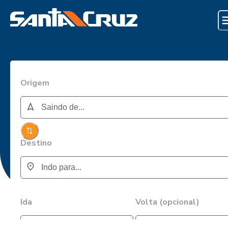
Origem
Destino
Ida
Volta (opcional)