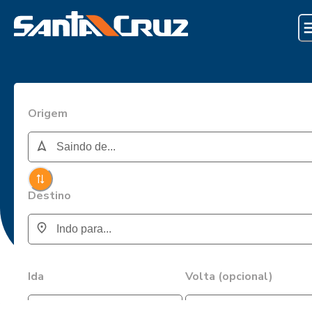
Origem
Destino
Ida
Volta (opcional)