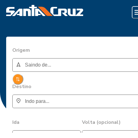
Origem
Destino
Ida
Volta (opcional)