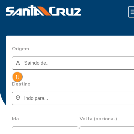
Origem
Destino
Ida
Volta (opcional)