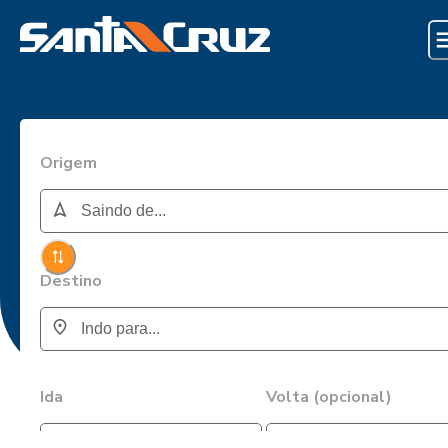
Origem
Destino
Ida
Volta (opcional)