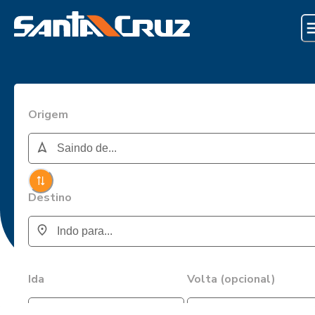
Origem
Destino
Ida
Volta (opcional)