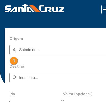
Origem
Destino
Ida
Volta (opcional)