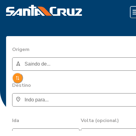
Origem
Destino
Ida
Volta (opcional)