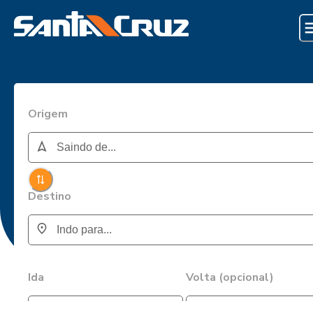
Origem
Destino
Ida
Volta (opcional)