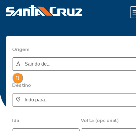
Origem
Destino
Ida
Volta (opcional)