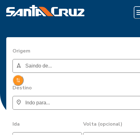
Origem
Destino
Ida
Volta (opcional)