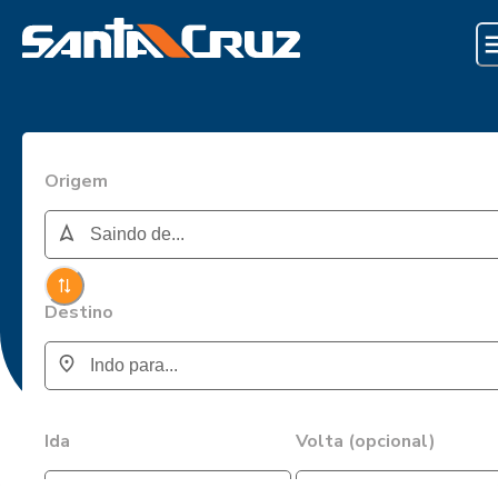
Origem
Destino
Ida
Volta (opcional)