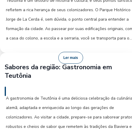
Teutônia é um tesouro de história e cultura, e seus pontos turístic
que proporcionam vistas espetaculares do Vale do Taquari. A bus
refletem a rica herança de seus colonizadores. O Parque Histórico
por orquídeas, que batizaram a cidade como "Capital das Orquídea
Jorge de La Cerda é, sem dúvida, o ponto central para entender a
pode render belos passeios. Ao cair da noite, a cidade oferece
formação da cidade. Ao passear por suas edificações originais, co
opções gastronômicas que celebram a culinária alemã, com pratos
a casa do colono, a escola e a serraria, você se transporta para o
fartos e saborosos. Em determinadas épocas do ano, participe das
século XIX, sentindo a força e a resiliência dos pioneiros alemães.
tradicionais festas germânicas, como a Oktoberfest local, onde a
museu dentro do parque exibe artefatos e documentos que narra
Ler mais
música, a dança e a alegria tomam conta. Mesmo fora das festas, 
Sabores da região: Gastronomia em
essa jornada.
clubes locais costumam ter eventos com música típica. Para um fin
Teutônia
de dia relaxante, um passeio pelo centro da cidade, apreciando a
A Igreja Matriz São Jorge, com sua arquitetura imponente, é outro
arquitetura e a tranquilidade, é uma ótima pedida. A Viação União
marco importante, representando a fé e a comunidade que se
A gastronomia de Teutônia é uma deliciosa celebração da culinári
Santa Cruz garante sua chegada com conforto e segurança para
estabeleceram na região. Além dos locais históricos, Teutônia é
alemã, adaptada e enriquecida ao longo das gerações de
aproveitar tudo isso.
conhecida por sua beleza natural. As paisagens do Vale do Taquar
colonizadores. Ao visitar a cidade, prepare-se para saborear prato
com seus morros e rios, convidam à contemplação. Pequenas
robustos e cheios de sabor que remetem às tradições da Baviera e