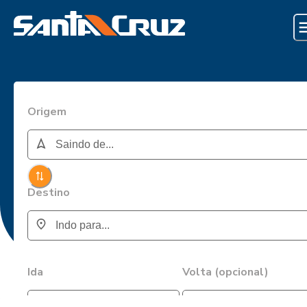
Origem
Destino
Ida
Volta (opcional)