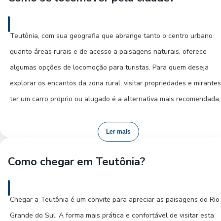
sensação de estar em casa. A Viação União Santa Cruz leva você
belezas naturais, as áreas rurais e os arredores do Parque Históric
até Teutônia para provar essas delícias com comodidade.
Jorge de La Cerda são ideais. Existem charmosas pousadas e sítios
Teutônia, com sua geografia que abrange tanto o centro urbano
que proporcionam uma experiência autêntica, muitas vezes com a
quanto áreas rurais e de acesso a paisagens naturais, oferece
oportunidade de desfrutar da culinária local e de atividades no
algumas opções de locomoção para turistas. Para quem deseja
campo. Essa opção é perfeita para quem busca paz e sossego. A
explorar os encantos da zona rural, visitar propriedades e mirantes
escolha do local dependerá do seu interesse principal, seja ele
ter um carro próprio ou alugado é a alternativa mais recomendada,
explorar a história, desfrutar da natureza ou simplesmente relaxar
pois oferece maior liberdade de horários e rotas. As estradas são
em um ambiente acolhedor. Com a Viação União Santa Cruz, sua
geralmente bem conservadas, e a paisagem durante o trajeto é um
Ler mais
viagem até Teutônia é o primeiro passo para uma estadia memoráv
espetáculo à parte.
Como chegar em Teutônia?
No centro de Teutônia, a maioria das atrações, como a Igreja Matri
São Jorge e o comércio local, pode ser acessada a pé,
Chegar a Teutônia é um convite para apreciar as paisagens do Rio
proporcionando um passeio tranquilo e agradável. Para
Grande do Sul. A forma mais prática e confortável de visitar esta