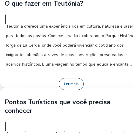
O que fazer em Teutônia?
Teutônia oferece uma experiência rica em cultura, natureza e laze
para todos os gostos. Comece seu dia explorando o Parque Históri
Jorge de La Cerda, onde você poderá vivenciar o cotidiano dos
imigrantes alemães através de suas construções preservadas e
acervos históricos. É uma viagem no tempo que educa e encanta.
Durante a tarde, se aventure pelas estradas do interior, descobrin
paisagens bucólicas e pequenas propriedades rurais que produze
Ler mais
alimentos coloniais de alta qualidade. Muitos oferecem degustaçõ
Pontos Turísticos que você precisa
e a oportunidade de comprar produtos frescos diretamente do
conhecer
produtor.
Para os amantes da natureza, Teutônia reserva trilhas e mirantes