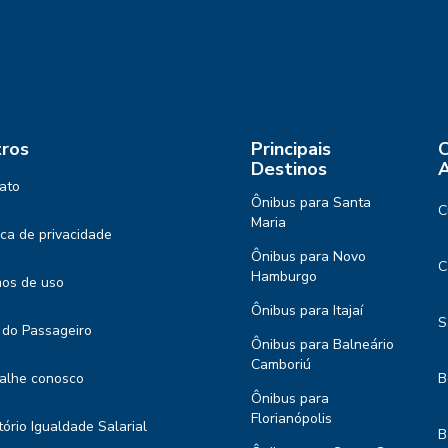
ros
Principais
C
Destinos
A
ato
Ônibus para Santa
C
Maria
tica de privacidade
Ônibus para Novo
C
Hamburgo
os de uso
Ônibus para Itajaí
S
 do Passageiro
Ônibus para Balneário
Camboriú
alhe conosco
B
Ônibus para
Florianópolis
tório Igualdade Salarial
B