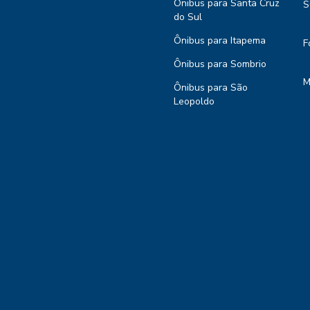
Ônibus para Santa Cruz
S
do Sul
Ônibus para Itapema
F
Ônibus para Sombrio
M
Ônibus para São
Leopoldo