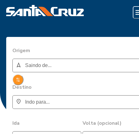
Origem
Destino
Ida
Volta (opcional)