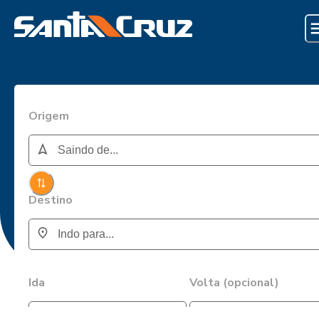
Origem
Destino
Ida
Volta (opcional)