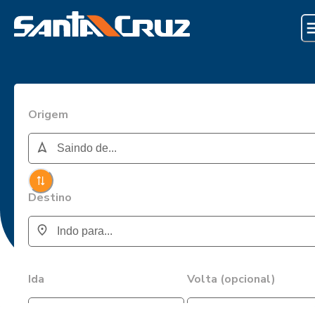
Origem
Destino
Ida
Volta (opcional)