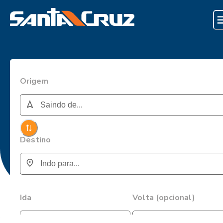
Origem
Destino
Ida
Volta (opcional)