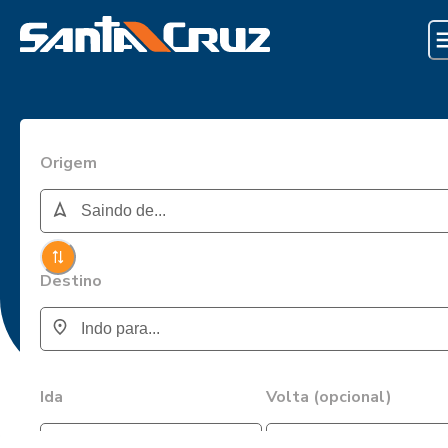
Origem
Destino
Ida
Volta (opcional)