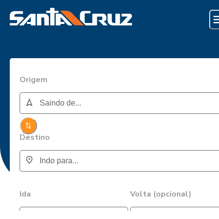
Origem
Destino
Ida
Volta (opcional)