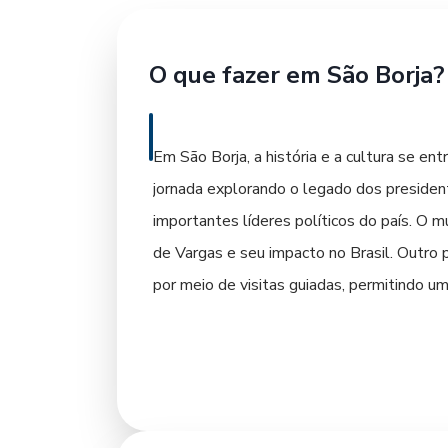
O que fazer em São Borja?
Em São Borja, a história e a cultura se e
jornada explorando o legado dos president
importantes líderes políticos do país. O 
de Vargas e seu impacto no Brasil. Outro 
por meio de visitas guiadas, permitindo u
Para os amantes da natureza, as margens d
com a chance de apreciar um pôr do sol es
também conta com praças e parques que sã
Durante o dia, explore o comércio local, o