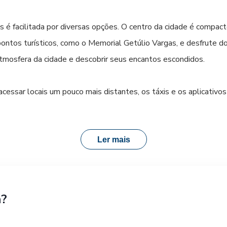
ncia e com os melhores preços, planeje sua viagem e compre su
s é facilitada por diversas opções. O centro da cidade é compact
conforto e segurança para você chegar ao seu destino. Comprar 
ntos turísticos, como o Memorial Getúlio Vargas, e desfrute do
ência tranquila em São Borja.
tmosfera da cidade e descobrir seus encantos escondidos.
essar locais um pouco mais distantes, os táxis e os aplicativos 
a possibilidade de se locomover com rapidez entre diferentes bai
Ler mais
era na cidade, com linhas de ônibus que cobrem diversas rotas
estadual, a rodoviária de São Borja oferece fácil acesso ao centr
a?
ação União Santa Cruz garante que sua viagem de ônibus seja de
prar sua passagem online de forma rápida e segura é o primeiro