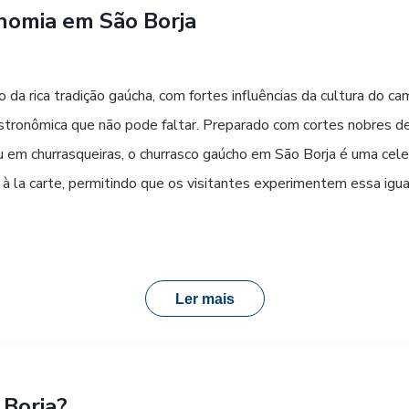
ôr do sol. A tranquilidade do rio contrasta com a efervescência h
nomia em São Borja
, recomendamos explorar o comércio e as praças da cidade, onde 
o da rica tradição gaúcha, com fortes influências da cultura do c
 Santa Cruz facilita seu acesso a todos esses pontos turísticos,
gastronômica que não pode faltar. Preparado com cortes nobres 
m conosco é garantir que sua jornada até São Borja seja o início
em churrasqueiras, o churrasco gaúcho em São Borja é uma cele
à la carte, permitindo que os visitantes experimentem essa iguar
 pratos que merecem destaque. A influência da culinária caseira
opas e ensopados robustos, como o entrevero, um misto de carn
 nos dias mais frios.
Ler mais
conhecida pela qualidade de seus vinhos e sucos de uva. Os rest
pratos tradicionais. Não deixe de experimentar também os doces 
Borja?