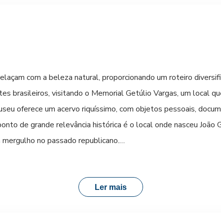
ntrelaçam com a beleza natural, proporcionando um roteiro divers
es brasileiros, visitando o Memorial Getúlio Vargas, um local 
museu oferece um acervo riquíssimo, com objetos pessoais, docum
ponto de grande relevância histórica é o local onde nasceu Joã
m mergulho no passado republicano.
o Rio Uruguai são um convite irrecusável. Caminhar pela orla a
petacular que colore o céu e o rio. A paisagem convida ao rela
Ler mais
o ideais para momentos de lazer em família ou para simplesment
nde você pode encontrar produtos regionais e artesanato típico.