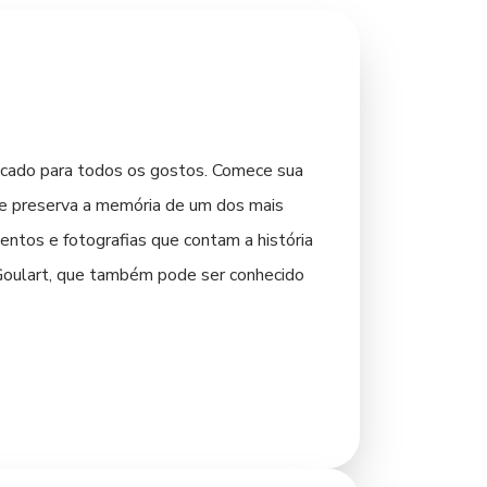
ificado para todos os gostos. Comece sua
que preserva a memória de um dos mais
entos e fotografias que contam a história
o Goulart, que também pode ser conhecido
o entardecer é uma experiência memorável,
xamento e à contemplação. A cidade
e desfrutar da tranquilidade local.