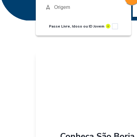
Passe Livre, Idoso ou ID Jovem
i
Conheça
São Borja