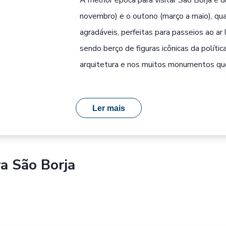
A melhor época para visitar São Borja é 
novembro) e o outono (março a maio), qu
agradáveis, perfeitas para passeios ao ar li
sendo berço de figuras icônicas da polític
arquitetura e nos muitos monumentos que
Ler mais
ra
São Borja