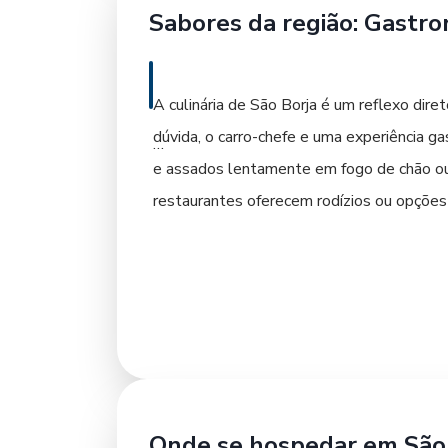
passeios contemplativos e para apreciar o p
Sabores da região: Gastro
perfeito para a visita.
Para vivenciar plenamente a cultura local
A culinária de São Borja é um reflexo diret
adquirir produtos típicos. A Viação União
dúvida, o carro-chefe e uma experiência 
confortável e segura. Comprar sua passage
e assados lentamente em fogo de chão ou 
restaurantes oferecem rodízios ou opções 
Além do churrasco, a cidade oferece outros
faz presente em diversas preparações. S
reconfortantes e saborosos, especialmente
Para acompanhar as refeições, a região é 
de vinhos, ideais para harmonizar com os 
Onde se hospedar em São 