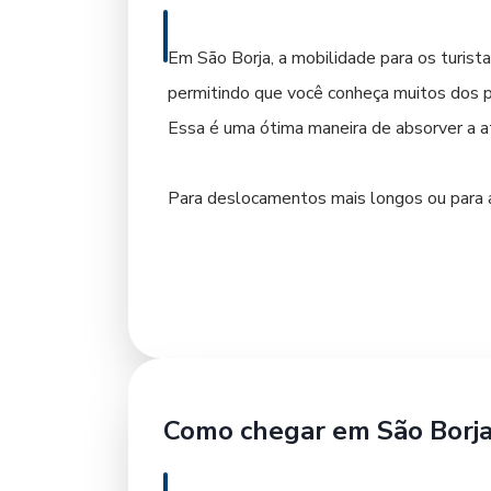
Para garantir a sua estadia com antecedê
Em São Borja, a mobilidade para os turista
Viação União Santa Cruz. Nós oferecemos 
permitindo que você conheça muitos dos po
segura é o primeiro passo para uma experi
Essa é uma ótima maneira de absorver a a
Para deslocamentos mais longos ou para ac
e acessíveis. Eles oferecem comodidade e 
seu tempo seja otimizado durante a visita.
O transporte público municipal também op
locomover. Para quem chega de ônibus inter
Como chegar em São Borj
Ao planejar sua chegada a São Borja, a Vi
melhor forma de começar sua jornada. Com