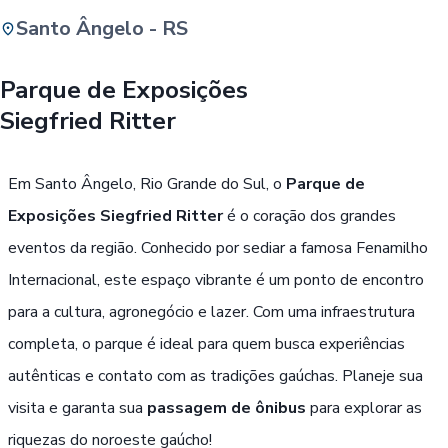
Santo Ângelo - RS
Buscar
Parque de Exposições
Siegfried Ritter
Passe Livre, Idoso ou ID Jovem
i
Em Santo Ângelo, Rio Grande do Sul, o
Parque de
Exposições Siegfried Ritter
é o coração dos grandes
eventos da região. Conhecido por sediar a famosa Fenamilho
Internacional, este espaço vibrante é um ponto de encontro
para a cultura, agronegócio e lazer. Com uma infraestrutura
completa, o parque é ideal para quem busca experiências
autênticas e contato com as tradições gaúchas. Planeje sua
visita e garanta sua
passagem de ônibus
para explorar as
riquezas do noroeste gaúcho!