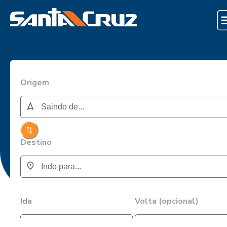
Origem
Destino
Ida
Volta (opcional)