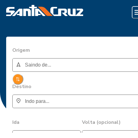
Origem
Destino
Ida
Volta (opcional)