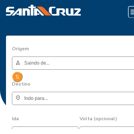
Origem
Destino
Ida
Volta (opcional)