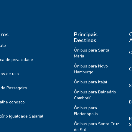
ros
Principais
C
Destinos
A
ato
Ônibus para Santa
C
Maria
tica de privacidade
Ônibus para Novo
C
Hamburgo
os de uso
Ônibus para Itajaí
S
 do Passageiro
Ônibus para Balneário
Camboriú
alhe conosco
B
Ônibus para
Florianópolis
tório Igualdade Salarial
B
Ônibus para Santa Cruz
S
do Sul