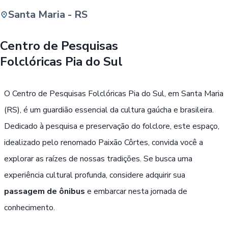
Santa Maria - RS
Buscar
Centro de Pesquisas
Folclóricas Pia do Sul
Passe Livre, Idoso ou ID Jovem
i
O Centro de Pesquisas Folclóricas Pia do Sul, em Santa Maria
(RS), é um guardião essencial da cultura gaúcha e brasileira.
Dedicado à pesquisa e preservação do folclore, este espaço,
idealizado pelo renomado Paixão Côrtes, convida você a
explorar as raízes de nossas tradições. Se busca uma
experiência cultural profunda, considere adquirir sua
passagem de ônibus
e embarcar nesta jornada de
conhecimento.