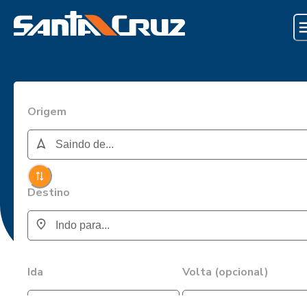
Origem
Destino
Ida
Volta (opcional)