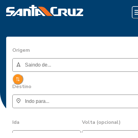
Origem
Destino
Ida
Volta (opcional)