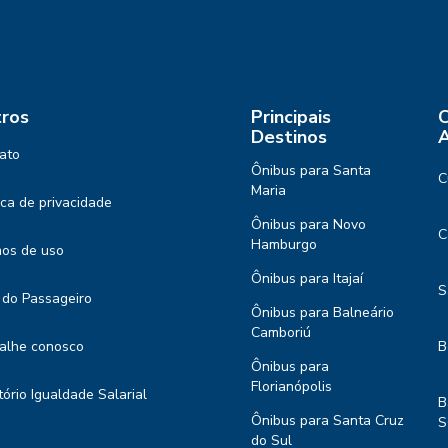
ros
Principais
C
Destinos
A
ato
Ônibus para Santa
C
Maria
tica de privacidade
Ônibus para Novo
C
Hamburgo
os de uso
Ônibus para Itajaí
S
 do Passageiro
Ônibus para Balneário
Camboriú
alhe conosco
B
Ônibus para
Florianópolis
tório Igualdade Salarial
B
Ônibus para Santa Cruz
S
do Sul