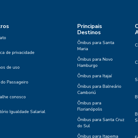
ros
Principais
C
Destinos
A
ato
Ônibus para Santa
C
Maria
tica de privacidade
Ônibus para Novo
C
Hamburgo
os de uso
Ônibus para Itajaí
S
 do Passageiro
Ônibus para Balneário
Camboriú
alhe conosco
B
Ônibus para
Florianópolis
tório Igualdade Salarial
B
Ônibus para Santa Cruz
S
do Sul
Ônibus para Itapema
F