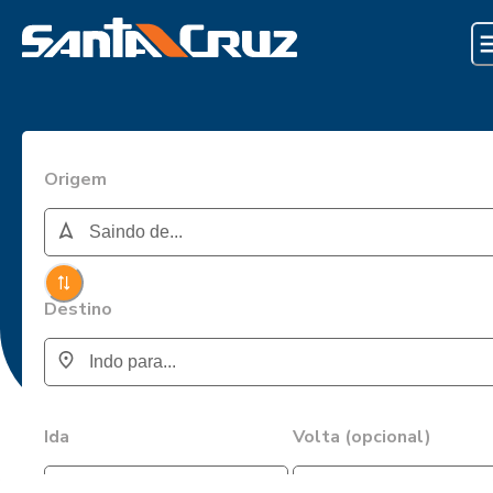
Origem
Destino
Ida
Volta (opcional)